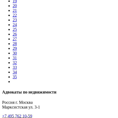
19
20
21
22
23
24
25
26
27
28
29
30
31
32
33
34
35
Адвокаты по недвижимости
Россия г. Москва
Марксистская ул. 3-1
+7 495 762 10-59