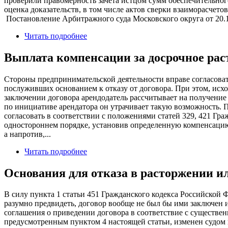
проверили правомерность зачета истцом сумм обеспечительног
оценка доказательств, в том числе актов сверки взаиморасчет
Постановление Арбитражного суда Московского округа от 20.
Читать подробнее
Выплата компенсации за досрочное рас
Стороны предпринимательской деятельности вправе согласоват
послуживших основанием к отказу от договора. При этом, исхо
заключении договора арендодатель рассчитывает на получение 
по инициативе арендатора он утрачивает такую возможность. 
согласовать в соответствии с положениями статей 329, 421 Гр
одностороннем порядке, установив определенную компенсацию 
а напротив,...
Читать подробнее
Основания для отказа в расторжении и
В силу пункта 1 статьи 451 Гражданского кодекса Российской 
разумно предвидеть, договор вообще не был бы ими заключен и
соглашения о приведении договора в соответствие с существен
предусмотренным пунктом 4 настоящей статьи, изменен судом