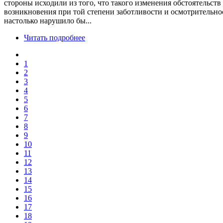
стороны исходили из того, что такого изменения обстоятельств
возникновения при той степени заботливости и осмотрительност
настолько нарушило бы...
Читать подробнее
1
2
3
4
5
6
7
8
9
10
11
12
13
14
15
16
17
18