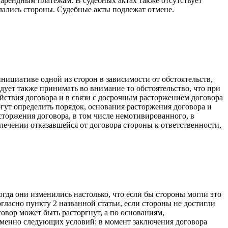
арендным платежам. В судебных актах также отсутствует
ылались стороны. Судебные акты подлежат отмене.
нициативе одной из сторон в зависимости от обстоятельств,
дует также принимать во внимание то обстоятельство, что при
ействия договора и в связи с досрочным расторжением договора
гут определить порядок, основания расторжения договора и
сторжения договора, в том числе немотивированного, в
ечении отказавшейся от договора стороны к ответственности,
гда они изменились настолько, что если бы стороны могли это
ласно пункту 2 названной статьи, если стороны не достигли
овор может быть расторгнут, а по основаниям,
еменно следующих условий: в момент заключения договора