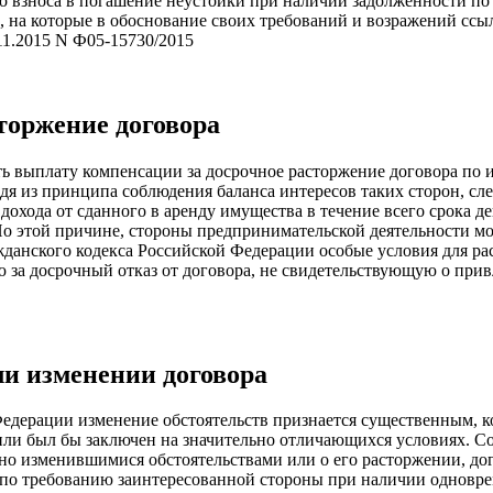
о взноса в погашение неустойки при наличии задолженности по 
ов, на которые в обоснование своих требований и возражений сс
11.2015 N Ф05-15730/2015
торжение договора
ь выплату компенсации за досрочное расторжение договора по и
дя из принципа соблюдения баланса интересов таких сторон, сле
дохода от сданного в аренду имущества в течение всего срока д
По этой причине, стороны предпринимательской деятельности мо
ажданского кодекса Российской Федерации особые условия для ра
за досрочный отказ от договора, не свидетельствующую о привл
ли изменении договора
Федерации изменение обстоятельств признается существенным, ко
ли был бы заключен на значительно отличающихся условиях. Сог
но изменившимися обстоятельствами или о его расторжении, дог
 по требованию заинтересованной стороны при наличии одновр