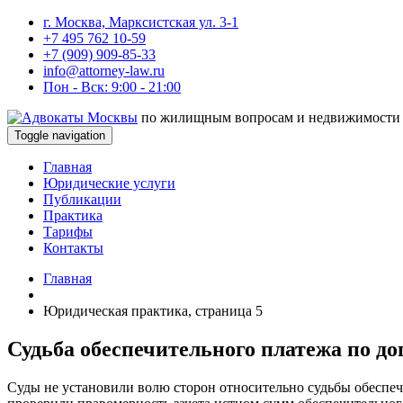
г. Москва, Марксистская ул. 3-1
+7 495 762 10-59
+7 (909) 909-85-33
info@attorney-law.ru
Пон - Вск: 9:00 - 21:00
по жилищным вопросам и недвижимости
Toggle navigation
Главная
Юридические услуги
Публикации
Практика
Тарифы
Контакты
Главная
Юридическая практика, страница 5
Судьба обеспечительного платежа по до
Суды не установили волю сторон относительно судьбы обеспеч