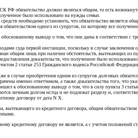
 СК РФ обязательство должно являться общим, то есть возникнут
 полученное было использовано на нужды семьи.
средств необходимо установить, что обязательство является общи
ся обязательством одного из супругов, по которому все получен
обоснованному выводу о том, что они даны в соответствии с тр
ыводами суда первой инстанции, поскольку в случае заключения 
изнан общим лишь при наличии обстоятельств, вытекающих из пу
предоставления доказательств, что полученное было использован
унктом 2 статьи 253 Гражданского кодекса Российской Федераци
кже в случае приобретения одним из супругов долговых обязател
рачены именно ответчиком, а также доказательства того, что ук
ришел к обоснованному выводу о том, что в силу пункта 3 стат
ются личным долгом истца и не подлежат разделу и, соответстве
тному договору от дата N Х.
ва, вытекающего из кредитного договора, общим обязательством 
ерными.
ному кредитному договору не является, а с учетом положений ст.