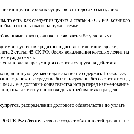
ь по инициативе обоих супругов в интересах семьи, либо
м, то есть, как следует из пункта 2 статьи 45 СК РФ, возникло
ное было использовано на нужды семьи.
ебованиями закона, однако, не являются безусловными
одним из супругов кредитного договора или иной сделки,
нкта 2 статьи 45 СК РФ, бремя доказывания которых лежит на
о на нужды семьи.
и установлена презумпция согласия супруга на действия
ьств, действующее законодательство не содержит. Поскольку,
азанные денежные средства были потрачены без согласия истца,
ьи 39 СК РФ долговые обязательства истца перед наименование
нно, отказал истцу в производных требованиях о разделе
супругов, распределении долгового обязательства по уплате
 308 ГК РФ обязательство не создает обязанностей для лиц, не