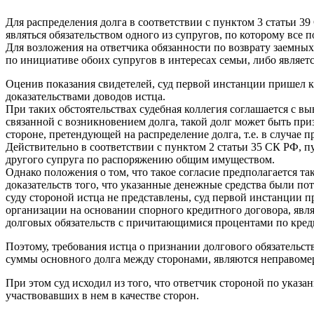
Для распределения долга в соответствии с пунктом 3 статьи 39
являться обязательством одного из супругов, по которому все
Для возложения на ответчика обязанности по возврату заемных 
по инициативе обоих супругов в интересах семьи, либо являет
Оценив показания свидетелей, суд первой инстанции пришел к 
доказательствами доводов истца.
При таких обстоятельствах судебная коллегия соглашается с в
связанной с возникновением долга, такой долг может быть пр
стороне, претендующей на распределение долга, т.е. в случае 
Действительно в соответствии с пунктом 2 статьи 35 СК РФ, п
другого супруга по распоряжению общим имуществом.
Однако положения о том, что такое согласие предполагается та
доказательств того, что указанные денежные средства были пот
суду стороной истца не представлены, суд первой инстанции п
организации на основании спорного кредитного договора, явля
долговых обязательств с причитающимися процентами по креди
Поэтому, требования истца о признании долгового обязательст
суммы основного долга между сторонами, являются неправом
При этом суд исходил из того, что ответчик стороной по указан
участвовавших в нем в качестве сторон.