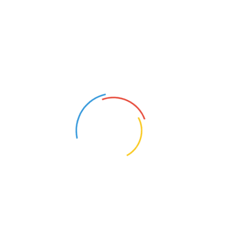
смысл и значение удостоверяемой им сделки и
проверить, соответствует ли ее содержание
действительным намерениям сторон и не
противоречит ли требованиям закона, что в данном
случае нотариусом сделано не было.
Основные положения о правах и обязанностях
сторон, последствиях при заключении ими брачного
договора содержатся в Семейном кодексе Российской
Федерации, положения которого подлежали
разъяснению, однако, брачный договор не содержит
сведений, что положения СК РФ разъяснялись
супругам.
Из текста оспариваемого договора не следует, что
перед его подписанием сторонами он был прочитан
ими лично, что содержание заключаемой сделки и ее
последствия, а также содержание ст. ст. 33 - 42 СК РФ