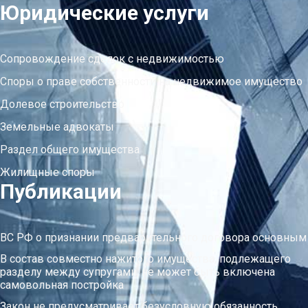
Юридические услуги
Сопровождение сделок с недвижимостью
Споры о праве собственности на недвижимое имущество
Долевое строительство
Земельные адвокаты
Раздел общего имущества
Жилищные споры
Публикации
ВС РФ о признании предварительного договора основным
В состав совместно нажитого имущества, подлежащего
разделу между супругами, не может быть включена
самовольная постройка
Закон не предусматривает безусловную обязанность