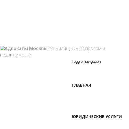
г. Москва, Марксистская ул. 3-1
+7 495 762 10-59
+7 (909) 909-85-33
info@attorney-law.ru
Пон - Вск: 9:00 - 21:00
по жилищным вопросам и
недвижимости
Toggle navigation
ГЛАВНАЯ
ЮРИДИЧЕСКИЕ УСЛУГИ