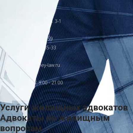
Россия г. Москва
Марксистская ул. 3-1
+7 495 762 10-59
+7 (909) 909-85-33
info@attorney-law.ru
Пон - Вск: 9:00 - 21:00
Услуги жилищных адвокатов
Адвокаты по жилищным
вопросам