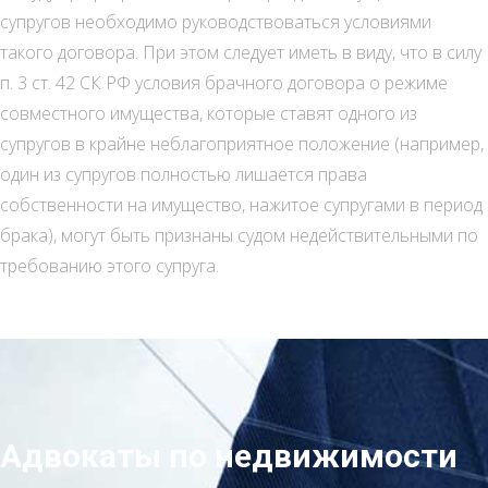
супругов необходимо руководствоваться условиями
такого договора. При этом следует иметь в виду, что в силу
п. 3 ст. 42 СК РФ условия брачного договора о режиме
совместного имущества, которые ставят одного из
супругов в крайне неблагоприятное положение (например,
один из супругов полностью лишается права
собственности на имущество, нажитое супругами в период
брака), могут быть признаны судом недействительными по
требованию этого супруга.
Адвокаты по недвижимости