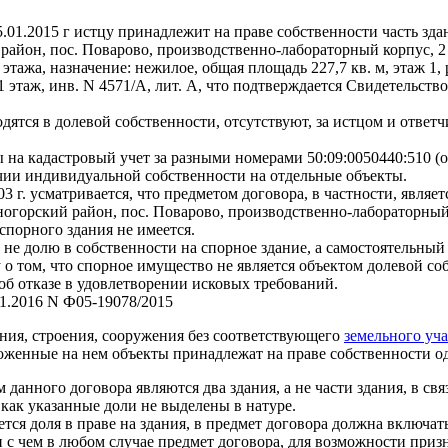
01.2015 г истцу принадлежит на праве собственности часть здан
район, пос. Поварово, производственно-лабораторный корпус, 2
тажа, назначение: нежилое, общая площадь 227,7 кв. м, этаж 1,
1 этаж, инв. N 4571/А, лит. А, что подтверждается Свидетельств
одятся в долевой собственности, отсутствуют, за истцом и отве
 на кадастровый учет за разными номерами 50:09:0050440:510 (о
ичии индивидуальной собственности на отдельные объекты.
 г. усматривается, что предметом договора, в частности, являетс
ногорский район, пос. Поварово, производственно-лабораторный 
 спорного здания не имеется.
 не долю в собственности на спорное здание, а самостоятельный
о том, что спорное имущество не является объектом долевой со
об отказе в удовлетворении исковых требований.
1.2016 N Ф05-19078/2015
ания, строения, сооружения без соответствующего
земельного уча
оженные на нем объекты принадлежат на праве собственности о
ного договора являются два здания, а не части здания, в связ
 как указанные доли не выделены в натуре.
ется доля в праве на здания, в предмет договора должна включать
зи с чем в любом случае предмет договора, для возможности при