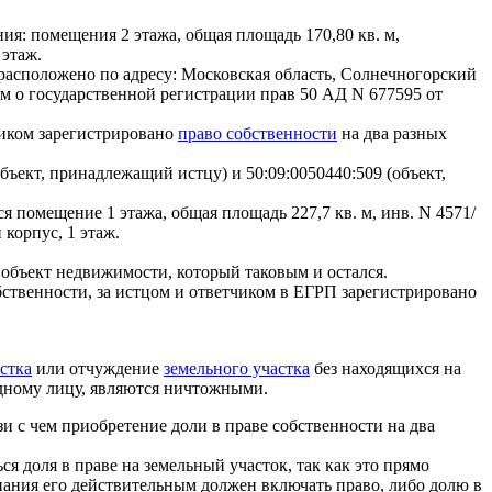
ия: помещения 2 этажа, общая площадь 170,80 кв. м,
 этаж.
 расположено по адресу: Московская область, Солнечногорский
ом о государственной регистрации прав 50 АД N 677595 от
тчиком зарегистрировано
право собственности
на два разных
бъект, принадлежащий истцу) и 50:09:0050440:509 (объект,
я помещение 1 этажа, общая площадь 227,7 кв. м, инв. N 4571/
корпус, 1 этаж.
 объект недвижимости, который таковым и остался.
бственности, за истцом и ответчиком в ЕГРП зарегистрировано
стка
или отчуждение
земельного участка
без находящихся на
дному лицу, являются ничтожными.
и с чем приобретение доли в праве собственности на два
ся доля в праве на земельный участок, так как это прямо
знания его действительным должен включать право, либо долю в