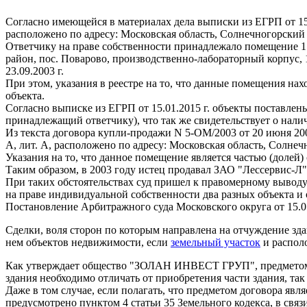
Согласно имеющейся в материалах дела выписки из ЕГРП от 15.
расположено по адресу: Московская область, Солнечногорский 
Ответчику на праве собственности принадлежало помещение 1 э
район, пос. Поварово, производственно-лабораторный корпус, 
23.09.2003 г.
При этом, указания в реестре на то, что данные помещения нах
объекта.
Согласно выписке из ЕГРП от 15.01.2015 г. объекты поставлены
принадлежащий ответчику), что так же свидетельствует о нал
Из текста договора купли-продажи N 5-ОМ/2003 от 20 июня 2003
А, лит. А, расположено по адресу: Московская область, Солнеч
Указания на то, что данное помещение является частью (долей)
Таким образом, в 2003 году истец продавал ЗАО "Лессервис-Л"
При таких обстоятельствах суд пришел к правомерному выводу 
на праве индивидуальной собственности два разных объекта и 
Постановление Арбитражного суда Московского округа от 15.0
Сделки, воля сторон по которым направлена на отчуждение зд
нем объектов недвижимости, если
земельный участок
и распол
Как утверждает общество "ЗОЛАН ИНВЕСТ ГРУП", предметом дан
здания необходимо отличать от приобретения части здания, так
Даже в том случае, если полагать, что предметом договора явля
предусмотрено пунктом 4 статьи 35 Земельного кодекса, в свя