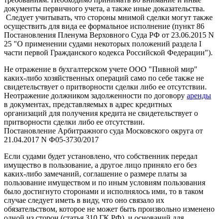
документы первичного учета, а также иные доказательства.
Следует учитывать, что стороны мнимой сделки могут также
осуществить для вида ее формальное исполнение (пункт 86
Постановления Пленума Верховного Суда РФ от 23.06.2015 N
25 "О применении судами некоторых положений раздела I
части первой Гражданского кодекса Российской Федерации").
Не отражение в бухгалтерском учете ООО "Пивной мир"
каких-либо хозяйственных операций само по себе также не
свидетельствует о притворности сделки либо ее отсутствии.
Неотражение должником задолженности по договору
аренды
в документах, представляемых в адрес кредитных
организаций для получения кредита не свидетельствует о
притворности сделки либо ее отсутствии.
Постановление Арбитражного суда Московского округа от
21.04.2017 N Ф05-3730/2017
Если судами будет установлено, что собственник передал
имущество в пользование, а другое лицо приняло его без
каких-либо замечаний, соглашение о размере платы за
пользование имуществом и по иным условиям пользования
было достигнуто сторонами и исполнялось ими, то в таком
случае следует иметь в виду, что оно связало их
обязательством, которое не может быть произвольно изменено
одной из сторон (статья 310 ГК РФ), и оснований для