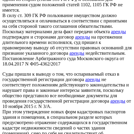
применения судом положений статей 1102, 1105 ГК РФ не
имеется.
В силу ст. 309 ГК РФ пользование имуществом должно
осуществляться и оплачиваться в соответствии с принятыми
на себя стороной такого соглашения обязательствами.
Поскольку материалами дела факт передачи объекта
аренды
подтвержден и сторонами договор
аренды
на протяжении
длительного времени исполнялся, суд пришел к
правомерному выводу об отсутствии правовых оснований для
признание указанного договора
аренды
недействительным.
Постановление Арбитражного суда Московского округа от
18.04.2017 N Ф05-4362/2017
Суды пришли к выводу о том, что оспариваемый отказ в
государственной регистрации договора
аренды
не
соответствует положениям действующего законодательства и
нарушает права и законные интересы заявителя, поскольку
общество представило все необходимые документы для
проведения государственной регистрации договора
аренды
от
10 ноября 2015 г. N 3/А.
При этом утверждение новых форм кадастровых паспортов
здания и помещения, в специальном разделе которых
предусмотрено отражение содержащихся в государственном
кадастре недвижимости сведений о частях здания
(помещения), само по себе не свидетельствует об