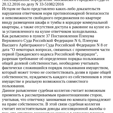
20.12.2016 по делу N 33-51082/2016
Истцом не было представлено каких-либо доказательств
нарушения ответчиком норм противопожарной безопасности
и невозможности свободного передвижения по квартире
ввиду размещения шкафа и тумбы в коридоре коммунальной
квартиры, а также отсутствия доступа к раковине на кухне из-
за установленного на кухне ответчиком холодильника.
Как разъяснено в пункте 37 Постановления Пленума
Верховного Суда Российской Федерации N 6, Пленума
Высшего Арбитражного Суда Российской Федерации N 8 от
дата "О некоторых вопросах, связанных с применением части
первой Гражданского кодекса Российской Федерации",
разрешая требование об определении порядка пользования
общей долевой собственностью, необходимо учитывать
фактически сложившийся порядок пользования имуществом,
который может точно не соответствовать долям в праве общей
собственности, нуждаемость каждого из собственников в этом
имуществе и реальную возможность совместного
пользования.
Данное разъяснение судебная коллегия считает возможным
применить к рассматриваемым правоотношениям сторон,
учитывая, что ответчику занимаемая ею комната принадлежит
на праве собственности. В этой связи судебная коллегия
считает несостоятельным доводы апелляционной жалобы о