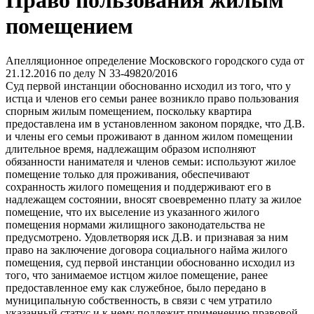
Право пользования жилым
помещением
Апелляционное определение Московского городского суда от
21.12.2016 по делу N 33-49820/2016
Суд первой инстанции обоснованно исходил из того, что у
истца и членов его семьи ранее возникло право пользования
спорным жилым помещением, поскольку квартира
предоставлена им в установленном законом порядке, что Д.В.
и члены его семьи проживают в данном жилом помещении
длительное время, надлежащим образом исполняют
обязанности нанимателя и членов семьи: используют жилое
помещение только для проживания, обеспечивают
сохранность жилого помещения и поддерживают его в
надлежащем состоянии, вносят своевременно плату за жилое
помещение, что их выселение из указанного жилого
помещения нормами жилищного законодательства не
предусмотрено. Удовлетворяя иск Д.В. и признавая за ним
право на заключение договора социального найма жилого
помещения, суд первой инстанции обоснованно исходил из
того, что занимаемое истцом жилое помещение, ранее
предоставленное ему как служебное, было передано в
муниципальную собственность, в связи с чем утратило
указанный статус и к нему подлежит применению правовой