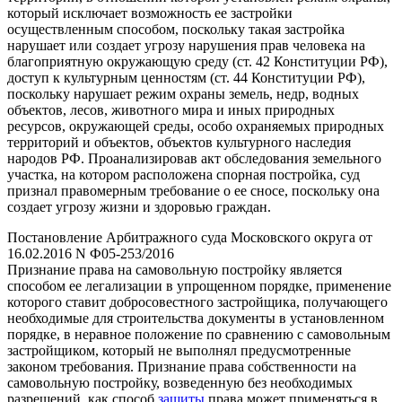
который исключает возможность ее застройки
осуществленным способом, поскольку такая застройка
нарушает или создает угрозу нарушения прав человека на
благоприятную окружающую среду (ст. 42 Конституции РФ),
доступ к культурным ценностям (ст. 44 Конституции РФ),
поскольку нарушает режим охраны земель, недр, водных
объектов, лесов, животного мира и иных природных
ресурсов, окружающей среды, особо охраняемых природных
территорий и объектов, объектов культурного наследия
народов РФ. Проанализировав акт обследования земельного
участка, на котором расположена спорная постройка, суд
признал правомерным требование о ее сносе, поскольку она
создает угрозу жизни и здоровью граждан.
Постановление Арбитражного суда Московского округа от
16.02.2016 N Ф05-253/2016
Признание права на самовольную постройку является
способом ее легализации в упрощенном порядке, применение
которого ставит добросовестного застройщика, получающего
необходимые для строительства документы в установленном
порядке, в неравное положение по сравнению с самовольным
застройщиком, который не выполнял предусмотренные
законом требования. Признание права собственности на
самовольную постройку, возведенную без необходимых
разрешений, как способ
защиты
права может применяться в