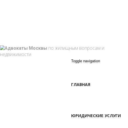
г. Москва, Марксистская ул. 3-1
+7 495 762 10-59
+7 (909) 909-85-33
info@attorney-law.ru
Пон - Вск: 9:00 - 21:00
по жилищным вопросам и
недвижимости
Toggle navigation
ГЛАВНАЯ
ЮРИДИЧЕСКИЕ УСЛУГИ