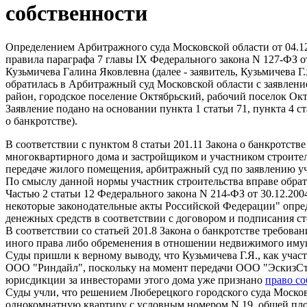
собственности
Определением Арбитражного суда Московской области от 04.1
правила параграфа 7 главы IX Федерального закона N 127-ФЗ от
Кузьмичева Галина Яковлевна (далее - заявитель, Кузьмичева Г
обратилась в Арбитражный суд Московской области с заявлени
район, городское поселение Октябрьский, рабочий поселок Октяб
Заявление подано на основании пункта 1 статьи 71, пункта 4 ст
о банкротстве).
В соответствии с пунктом 8 статьи 201.11 Закона о банкротст
многоквартирного дома и застройщиком и участником строител
передаче жилого помещения, арбитражный суд по заявлению уч
По смыслу данной нормы участник строительства вправе обрати
Частью 2 статьи 12 Федерального закона N 214-ФЗ от 30.12.2
некоторые законодательные акты Российской Федерации" опред
денежных средств в соответствии с договором и подписания ст
В соответствии со статьей 201.8 Закона о банкротстве требов
иного права либо обременения в отношении недвижимого имуще
Суды пришли к верному выводу, что Кузьмичева Г.Я., как учас
ООО "Риндайл", поскольку на момент передачи ООО "ЭскизСтр
юрисдикции за инвесторами этого дома уже признано
право с
Суды учли, что решением Люберецкого городского суда Москов
однокомнатную квартиру с условным номером N 19, общей площ