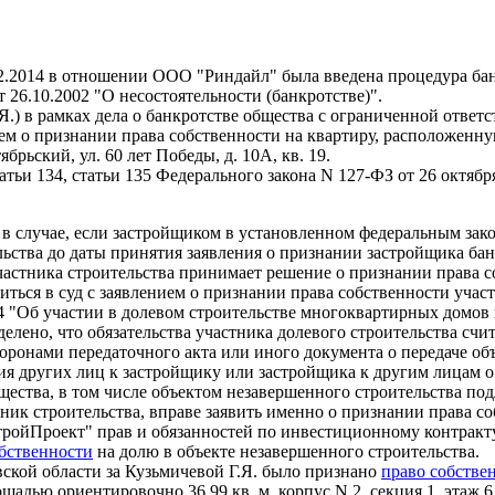
2.2014 в отношении ООО "Риндайл" была введена процедура ба
 26.10.2002 "О несостоятельности (банкротстве)".
.Я.) в рамках дела о банкротстве общества с ограниченной отве
ем о признании права собственности на квартиру, расположенн
рьский, ул. 60 лет Победы, д. 10А, кв. 19.
атьи 134, статьи 135 Федерального закона N 127-ФЗ от 26 октября
ве в случае, если застройщиком в установленном федеральным за
ьства до даты принятия заявления о признании застройщика ба
астника строительства принимает решение о признании права с
ться в суд с заявлением о признании права собственности учас
004 "Об участии в долевом строительстве многоквартирных домо
елено, что обязательства участника долевого строительства сч
оронами передаточного акта или иного документа о передаче объ
ания других лиц к застройщику или застройщика к другим лицам 
ства, в том числе объектом незавершенного строительства подл
тник строительства, вправе заявить именно о признании права с
ойПроект" прав и обязанностей по инвестиционному контракту,
обственности
на долю в объекте незавершенного строительства.
ской области за Кузьмичевой Г.Я. было признано
право собстве
адью ориентировочно 36,99 кв. м, корпус N 2, секция 1, этаж 