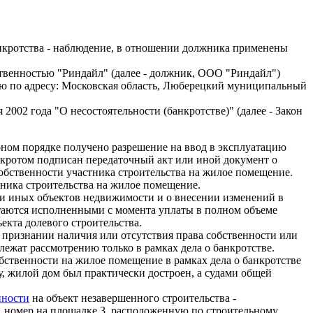
нкротства - наблюдение, в отношении должника применены
тственностью "Риндайл" (далее - должник, ООО "Риндайл")
ую по адресу: Московская область, Люберецкий муниципальный
 2002 года "О несостоятельности (банкротстве)" (далее - Закон
коном порядке получено разрешение на ввод в эксплуатацию
нкротом подписан передаточный акт или иной документ о
обственности участника строительства на жилое помещение.
тника строительства на жилое помещение.
в и иных объектов недвижимости и о внесении изменений в
итаются исполненными с момента уплаты в полном объеме
екта долевого строительства.
о признании наличия или отсутствия права собственности или
ежат рассмотрению только в рамках дела о банкротстве.
обственности на жилое помещение в рамках дела о банкротстве
 жилой дом был практически достроен, а судами общей
нности
на объект незавершенного строительства -
6, номер на площадке 3, расположенную по строительному