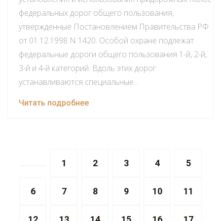
федеральных дорог общего пользования,
утвержденные Постановлением Правительства РФ
от 01.12.1998 N 1420. Особой охране подлежат
федеральные дороги общего пользования 1-й, 2-й,
3-й и 4-й категорий. Вдоль этих дорог
устанавливаются специальные...
Читать подробнее
1
2
3
4
5
6
7
8
9
10
11
12
13
14
15
16
17