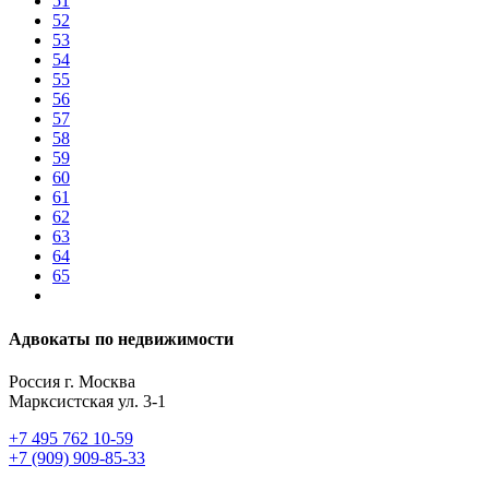
51
52
53
54
55
56
57
58
59
60
61
62
63
64
65
Адвокаты по недвижимости
Россия г. Москва
Марксистская ул. 3-1
+7 495 762 10-59
+7 (909) 909-85-33