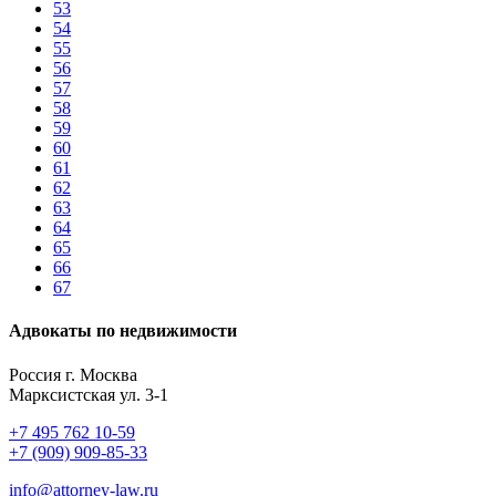
53
54
55
56
57
58
59
60
61
62
63
64
65
66
67
Адвокаты по недвижимости
Россия г. Москва
Марксистская ул. 3-1
+7 495 762 10-59
+7 (909) 909-85-33
info@attorney-law.ru