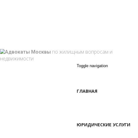
г. Москва, Марксистская ул. 3-1
+7 495 762 10-59
+7 (909) 909-85-33
info@attorney-law.ru
Пон - Вск: 9:00 - 21:00
по жилищным вопросам и
недвижимости
Toggle navigation
ГЛАВНАЯ
ЮРИДИЧЕСКИЕ УСЛУГИ