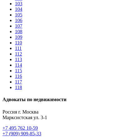
103
104
105
106
107
108
109
110
111
112
113
114
115
116
117
118
Адвокаты по недвижимости
Россия г. Москва
Марксистская ул. 3-1
+7 495 762 10-59
+7 (909) 909-85-33