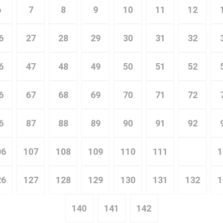
6
7
8
9
10
11
12
6
27
28
29
30
31
32
6
47
48
49
50
51
52
6
67
68
69
70
71
72
6
87
88
89
90
91
92
06
107
108
109
110
111
112
1
26
127
128
129
130
131
132
1
140
141
142