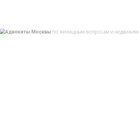
г. Москва, Марксистская ул. 3-1
+7 495 762 10-59
+7
по жилищным вопросам и недвижим