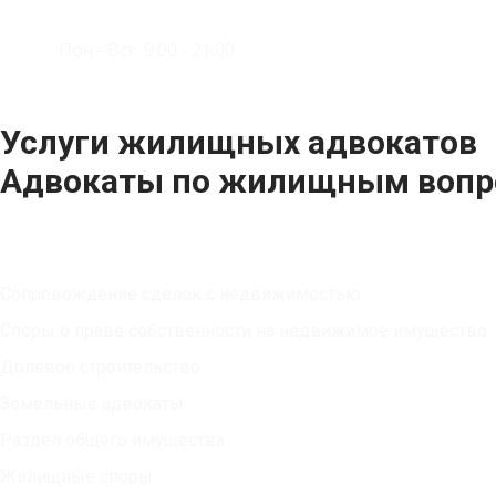
Пон - Вск: 9:00 - 21:00
Услуги жилищных адвокатов
Адвокаты по жилищным вопр
Юридические услуги
Сопровождение сделок с недвижимостью
Споры о праве собственности на недвижимое имущество
Долевое строительство
Земельные адвокаты
Раздел общего имущества
Жилищные споры