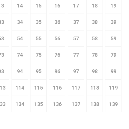
13
14
15
16
17
18
19
33
34
35
36
37
38
39
53
54
55
56
57
58
59
73
74
75
76
77
78
79
93
94
95
96
97
98
99
13
114
115
116
117
118
119
33
134
135
136
137
138
139