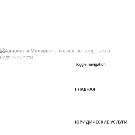
г. Москва, Марксистская ул. 3-1
+7 495 762 10-59
+7 (909) 909-85-33
info@attorney-law.ru
Пон - Вск: 9:00 - 21:00
по жилищным вопросам и
недвижимости
Toggle navigation
ГЛАВНАЯ
ЮРИДИЧЕСКИЕ УСЛУГИ