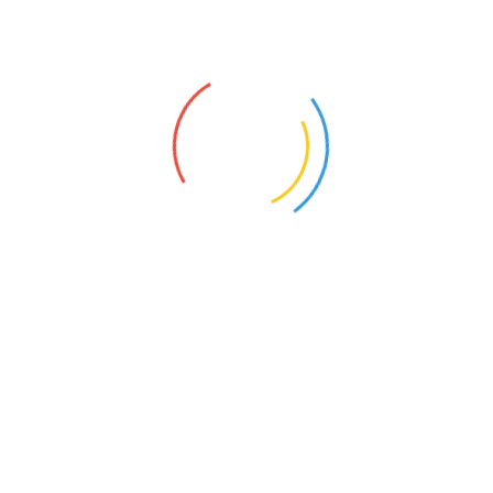
49
150
151
152
153
154
155
1
67
168
169
170
171
172
173
1
85
186
187
188
189
190
191
1
99
200
201
202
203
204
205
2