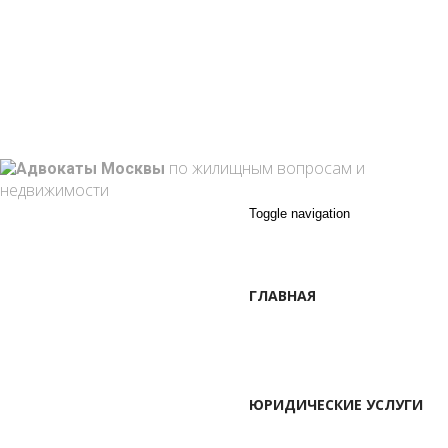
г. Москва, Марксистская ул. 3-1
+7 495 762 10-59
+7 (909) 909-85-33
info@attorney-law.ru
Пон - Вск: 9:00 - 21:00
по жилищным вопросам и
недвижимости
Toggle navigation
ГЛАВНАЯ
ЮРИДИЧЕСКИЕ УСЛУГИ