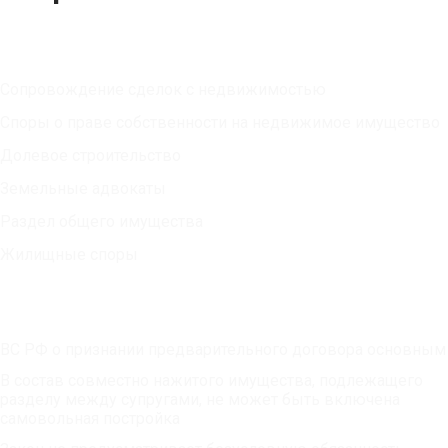
Юридические услуги
Сопровождение сделок с недвижимостью
Споры о праве собственности на недвижимое имущество
Долевое строительство
Земельные адвокаты
Раздел общего имущества
Жилищные споры
Публикации
ВС РФ о признании предварительного договора основным
В состав совместно нажитого имущества, подлежащего
разделу между супругами, не может быть включена
самовольная постройка